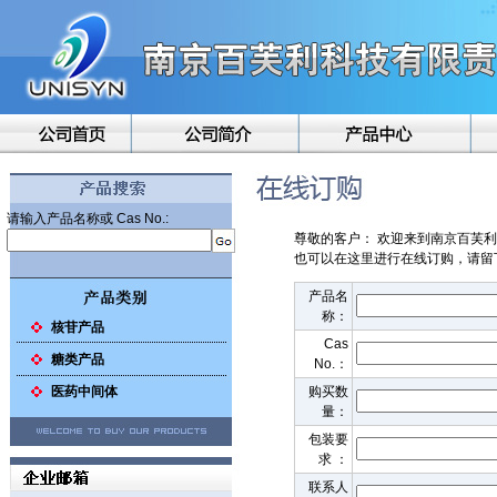
请输入产品名称或 Cas No.:
尊敬的客户： 欢迎来到南京百芙
也可以在这里进行在线订购，请留
产品名
称：
核苷产品
Cas
糖类产品
No.：
医药中间体
购买数
量：
包装要
求 ：
联系人